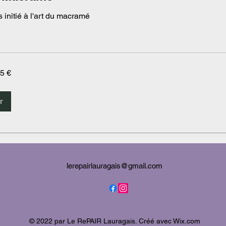
 initié à l'art du macramé
 5 €
r
lerepairlauragais@gmail.com
© 2022 par Le RePAIR Lauragais. Créé avec Wix.com