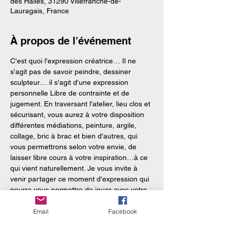
des Halles, 31290 Villefranche-de-
Lauragais, France
À propos de l'événement
C'est quoi l'expression créatrice… Il ne 
s'agit pas de savoir peindre, dessiner 
sculpteur… il s'agit d'une expression 
personnelle Libre de contrainte et de 
jugement. En traversant l'atelier, lieu clos et 
sécurisant, vous aurez à votre disposition 
différentes médiations, peinture, argile, 
collage, bric à brac et bien d'autres, qui 
vous permettrons selon votre envie, de 
laisser libre cours à votre inspiration…à ce 
qui vient naturellement. Je vous invite à 
venir partager ce moment d'expression qui 
pourra vous permettre de jouer avec votre 
JE . L'expression créatrice permet à vos 
émotions profondes de s'exprimer, de 
Email
Facebook
réparer vos blessures et de vous épanouir. 